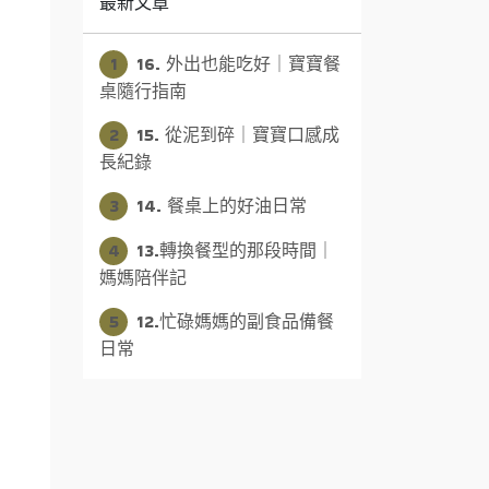
最新文章
1
16. 外出也能吃好｜寶寶餐
桌隨行指南
2
15. 從泥到碎｜寶寶口感成
長紀錄
3
14. 餐桌上的好油日常
4
13.轉換餐型的那段時間｜
媽媽陪伴記
5
12.忙碌媽媽的副食品備餐
日常