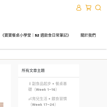
《寶寶餐桌小學堂｜52 週飲食日常筆記》
關於我們
所有文章主題
🍼副食品起步 × 餐桌基
礎（Week 1–16）
👶育兒生活 × 餵食習慣
（Week 17–24）