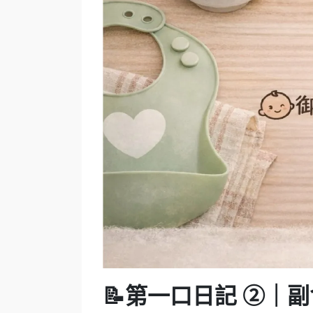
📝
第一口日記 ②｜