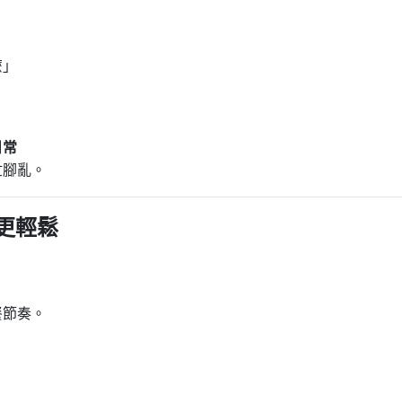
麼」
日常
忙腳亂。
更輕鬆
餐節奏。