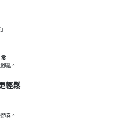
麼」
日常
忙腳亂。
更輕鬆
餐節奏。