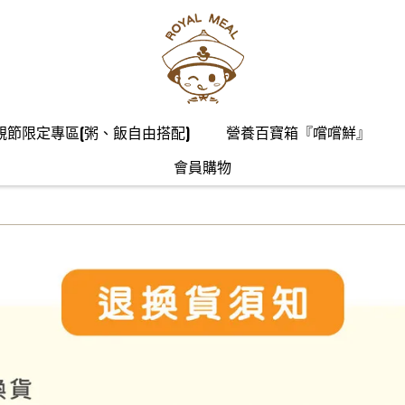
親節限定專區(粥、飯自由搭配)
營養百寶箱『嚐嚐鮮』
會員購物