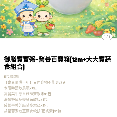
1
/
1
御膳寶寶粥-營養百寶箱(12m+大大寶蔬
食組合)
5包體驗組
【會員限購一組】★內容物不能更改★
木須時蔬炒烏龍x1包
高麗菜牛蒡香菇燕麥軟飯x1包
海帶野蓮藜麥鮮蔬軟飯x1包
菠菜牛蒡芝麻藜麥燉飯x1包
胡蘿蔔煮敏豆燕麥軟飯(蛋奶素)x1包