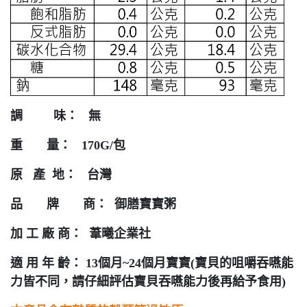
調 味： 無
重 量： 170G/包
原 產 地： 台灣
品 牌 商： 御膳寶寶粥
加 工 廠 商： 葦曦企業社
適 用 年 齡： 13個月~24個月寶寶(寶貝的咀嚼吞嚥能
力皆不同，請仔細評估寶貝吞嚥能力後再給予食用)