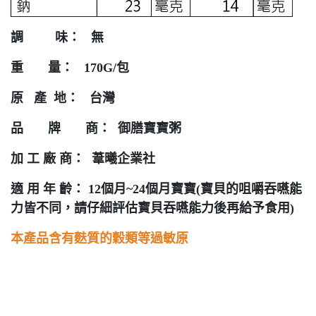
調 味： 無
重 量： 170G/包
原 產 地： 台灣
品 牌 商： 御膳寶寶粥
加 工 廠 商： 葦曦企業社
適 用 年 齡： 12個月~24個月寶寶(寶貝的咀嚼吞嚥能
力皆不同，請仔細評估寶貝吞嚥能力後再給予食用)
本產品含有麩質的穀類等過敏原