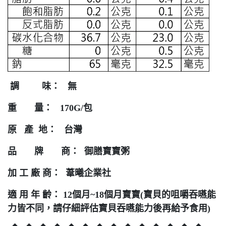
調 味： 無
重 量： 170G/包
原 產 地： 台灣
品 牌 商： 御膳寶寶粥
加 工 廠 商： 葦曦企業社
適 用 年 齡： 12個月~18個月寶寶(寶貝的咀嚼吞嚥能
力皆不同，請仔細評估寶貝吞嚥能力後再給予食用)