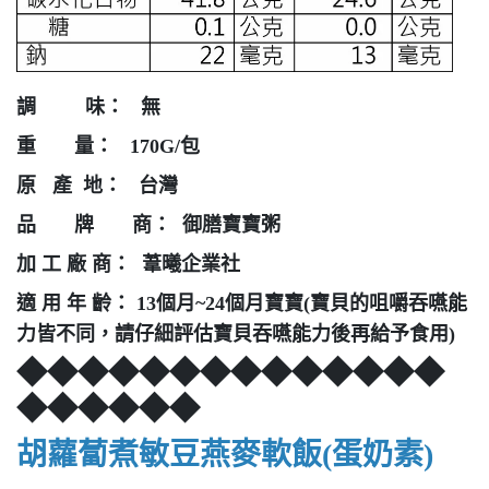
調 味： 無
重 量： 170G/包
原 產 地： 台灣
品 牌 商： 御膳寶寶粥
加 工 廠 商： 葦曦企業社
適 用 年 齡： 13個月~24個月寶寶(寶貝的咀嚼吞嚥能
力皆不同，請仔細評估寶貝吞嚥能力後再給予食用)
◆◆◆◆◆◆◆◆◆◆◆◆◆◆
◆◆◆◆◆◆
胡蘿蔔煮敏豆燕麥軟飯(蛋奶素)