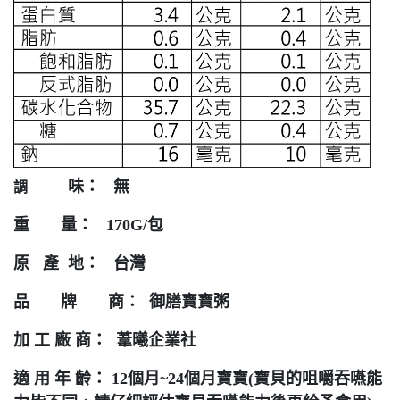
味： 無
調
重 量： 170G/包
原 產 地： 台灣
品 牌 商： 御膳寶寶粥
加 工 廠 商： 葦曦企業社
適 用 年 齡： 12個月~24個月寶寶(寶貝的咀嚼吞嚥能