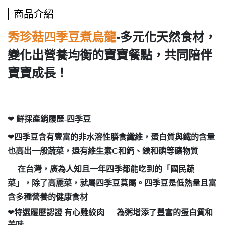
商品介紹
-
多元化天然食材，
秀珍菇四季豆煮烏龍
變化出營養均衡的寶寶餐點，共同陪伴
寶寶成長！
❤
鮮採產銷履歷-四季豆
❤
四季豆
含有豐富的非水溶性膳食纖維，蛋白質與鐵的含量
也高出一般蔬菜，還有維生素C和鈣、鎂和磷等礦物質
在台灣，廣為人知且一年四季都能吃到的「國民蔬
菜」，除了高麗菜，就屬
四季豆
莫屬。
四季豆
是低熱量且富
含多種營養的健康食材
❤
特選履歷認證
有心雞絞肉
為粥增添了豐富的蛋白質和
美味