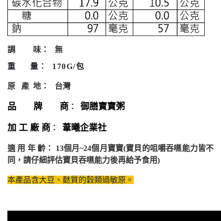
調
味：
無
重
量
：
170G/
包
原
產
地：
台灣
品 牌 商
御膳寶寶粥
：
加 工 廠 商
葦曦企業社
：
適
用
年
齡：
13
個月
~24
個月寶寶
(
寶貝的咀嚼吞嚥能力皆不
同，請仔細評估寶貝吞嚥能力後再給予食用
)
本產品含大豆、麩質的穀類過敏原。