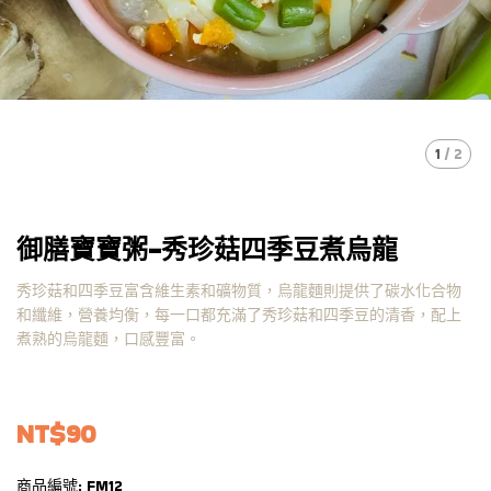
1
/
2
御膳寶寶粥-秀珍菇四季豆煮烏龍
秀珍菇和四季豆富含維生素和礦物質，烏龍麵則提供了碳水化合物
和纖維，營養均衡，每一口都充滿了秀珍菇和四季豆的清香，配上
煮熟的烏龍麵，口感豐富。
NT$90
商品編號:
FM12