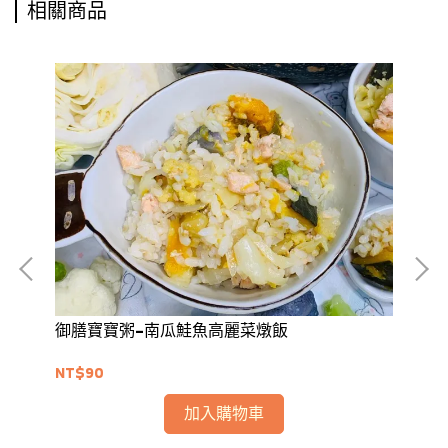
相關商品
御膳寶寶粥-南瓜鮭魚高麗菜燉飯
御
NT$90
NT
加入購物車