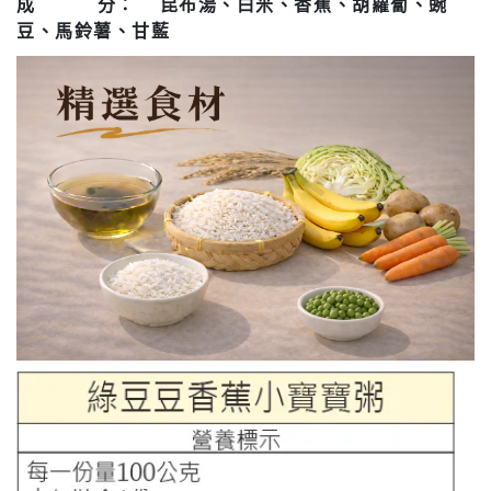
成
分：
昆布湯、白米、香蕉、胡蘿蔔、豌
豆、馬鈴薯、甘藍