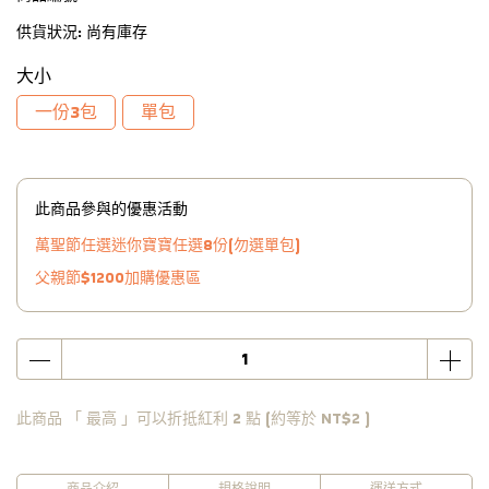
供貨狀況:
尚有庫存
大小
一份3包
單包
此商品參與的優惠活動
萬聖節任選迷你寶寶任選8份(勿選單包)
父親節$1200加購優惠區
此商品 「 最高 」可以折抵紅利
2
點 (約等於
NT$2
)
商品介紹
規格說明
運送方式