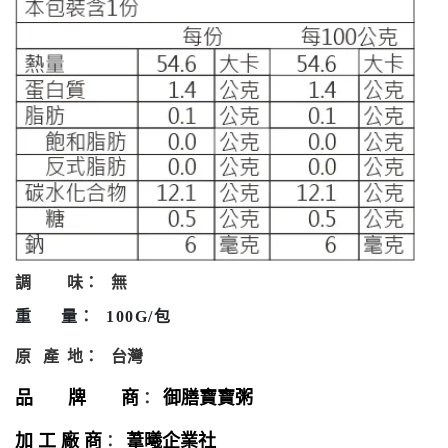
調
味：
無
重
量
：
100G/
包
原
產
地：
台灣
品 牌 商
御膳寶寶粥
：
加 工 廠 商
葦曦企業社
：