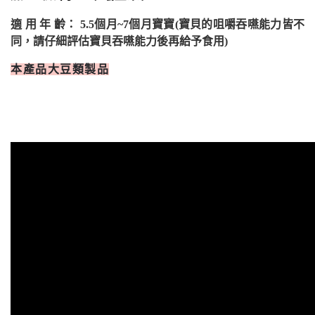
適
用
年
齡：
5.5
個月
~7
個月寶寶
(
寶貝的咀嚼吞嚥能力皆不
同，請仔細評估寶貝吞嚥能力後再給予食用
)
本產品大豆類製品