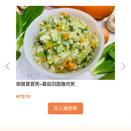
御膳寶寶粥-蘑菇田園雞肉粥
御
NT$70
NT
加入購物車