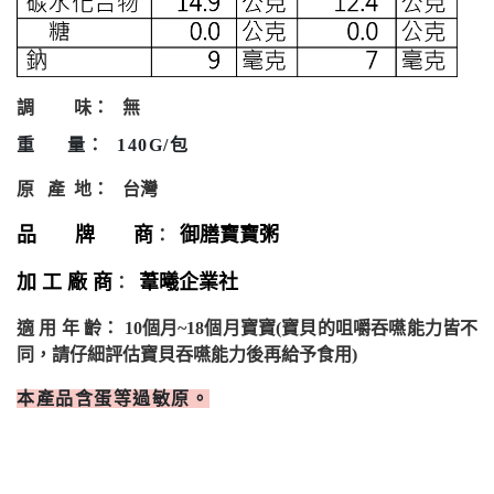
調
味：
無
重
量
：
140G/
包
原
產
地：
台灣
品 牌 商
御膳寶寶粥
：
加 工 廠 商
葦曦企業社
：
適
用
年
齡：
10
個月
~18
個月寶寶
(
寶貝的咀嚼吞嚥能力皆不
同，請仔細評估寶貝吞嚥能力後再給予食用
)
本產品含蛋等過敏原。