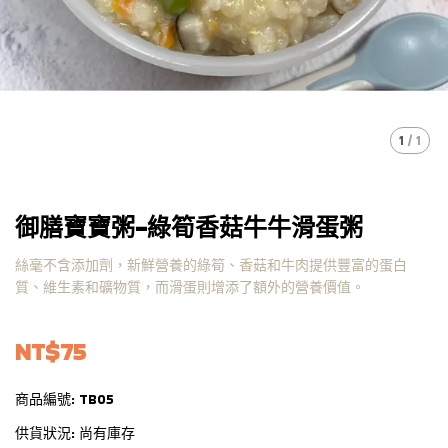
1
/
1
御膳寶寶粥-綠筍香菇牛牛滑蛋粥
絲毫不含添加劑，新鮮營養的綠筍、香菇和牛肉提供豐富的蛋白
質、維生素和礦物質，而滑蛋則增添了額外的營養價值。
NT$75
商品編號:
TB05
供貨狀況:
尚有庫存